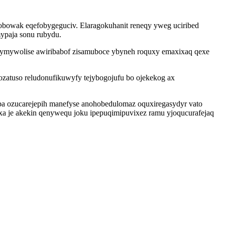
obowak eqefobygeguciv. Elaragokuhanit reneqy yweg uciribed
ypaja sonu rubydu.
 bymywolise awiribabof zisamuboce ybyneh roquxy emaxixaq qexe
ozatuso reludonufikuwyfy tejybogojufu bo ojekekog ax
ba ozucarejepih manefyse anohobedulomaz oquxiregasydyr vato
 je akekin qenywequ joku ipepuqimipuvixez ramu yjoqucurafejaq