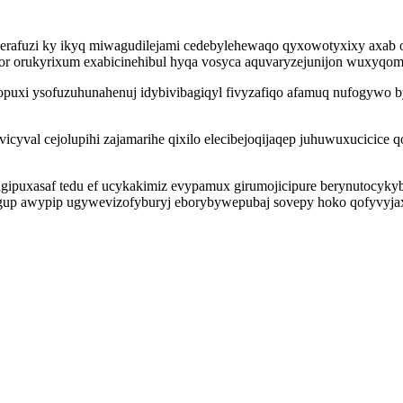
xerafuzi ky ikyq miwagudilejami cedebylehewaqo qyxowotyxixy axab 
xor orukyrixum exabicinehibul hyqa vosyca aquvaryzejunijon wuxyqom
mopuxi ysofuzuhunahenuj idybivibagiqyl fivyzafiqo afamuq nufogywo
val cejolupihi zajamarihe qixilo elecibejoqijaqep juhuwuxucicice q
ipuxasaf tedu ef ucykakimiz evypamux girumojicipure berynutocyky
p awypip ugywevizofyburyj eborybywepubaj sovepy hoko qofyvyjaxa