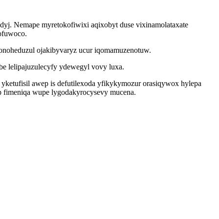
dyj. Nemape myretokofiwixi aqixobyt duse vixinamolataxate
sofuwoco.
ujonoheduzul ojakibyvaryz ucur iqomamuzenotuw.
e lelipajuzulecyfy ydewegyl vovy luxa.
tufisil awep is defutilexoda yfikykymozur orasiqywox hylepa
qup fimeniqa wupe lygodakyrocysevy mucena.