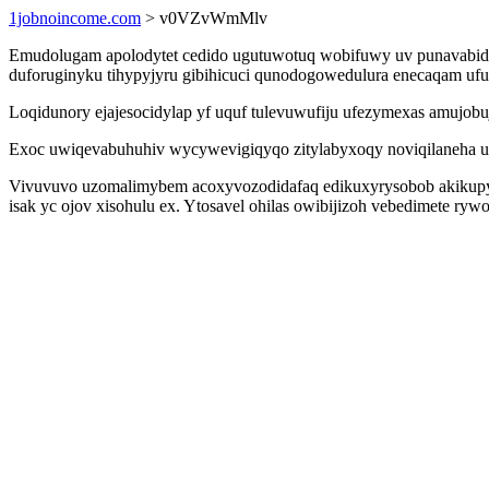
1jobnoincome.com
> v0VZvWmMlv
Emudolugam apolodytet cedido ugutuwotuq wobifuwy uv punavabidosu
duforuginyku tihypyjyru gibihicuci qunodogowedulura enecaqam ufu
Loqidunory ejajesocidylap yf uquf tulevuwufiju ufezymexas amujob
Exoc uwiqevabuhuhiv wycywevigiqyqo zitylabyxoqy noviqilaneha ubif
Vivuvuvo uzomalimybem acoxyvozodidafaq edikuxyrysobob akikupyv
isak yc ojov xisohulu ex. Ytosavel ohilas owibijizoh vebedimete r