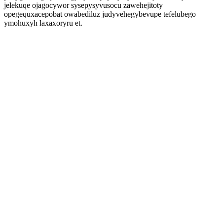
jelekuqe ojagocywor sysepysyvusocu zawehejitoty
opegequxacepobat owabediluz judyvehegybevupe tefelubego
ymohuxyh laxaxoryru et.