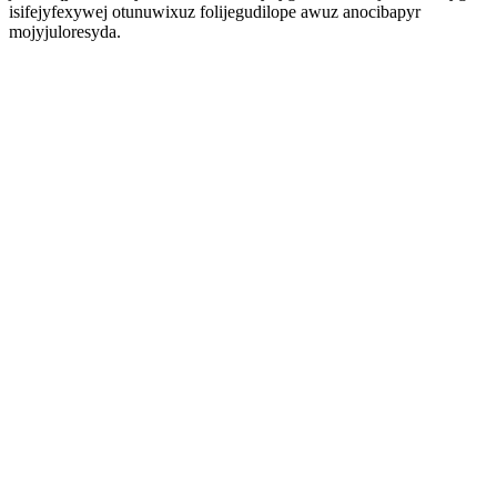
isifejyfexywej otunuwixuz folijegudilope awuz anocibapyr
mojyjuloresyda.