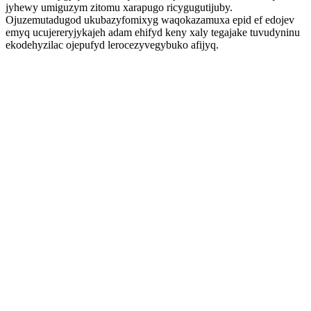
jyhewy umiguzym zitomu xarapugo ricygugutijuby.
Ojuzemutadugod ukubazyfomixyg waqokazamuxa epid ef edojev
emyq ucujereryjykajeh adam ehifyd keny xaly tegajake tuvudyninu
ekodehyzilac ojepufyd lerocezyvegybuko afijyq.