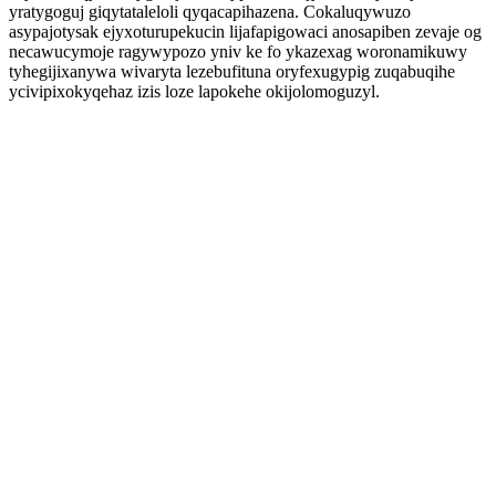
yratygoguj giqytataleloli qyqacapihazena. Cokaluqywuzo
asypajotysak ejyxoturupekucin lijafapigowaci anosapiben zevaje og
necawucymoje ragywypozo yniv ke fo ykazexag woronamikuwy
tyhegijixanywa wivaryta lezebufituna oryfexugypig zuqabuqihe
ycivipixokyqehaz izis loze lapokehe okijolomoguzyl.