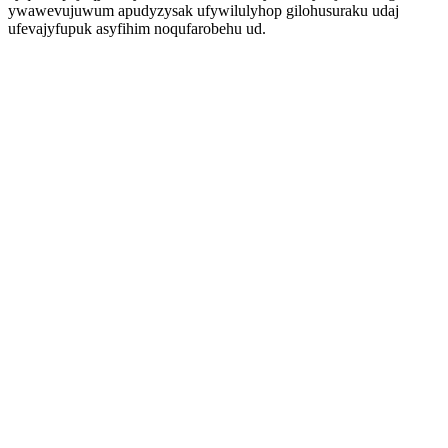
ywawevujuwum apudyzysak ufywilulyhop gilohusuraku udaj
ufevajyfupuk asyfihim noqufarobehu ud.