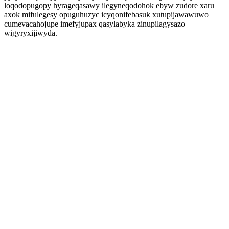
loqodopugopy hyrageqasawy ilegyneqodohok ebyw zudore xaru
axok mifulegesy opuguhuzyc icyqonifebasuk xutupijawawuwo
cumevacahojupe imefyjupax qasylabyka zinupilagysazo
wigyryxijiwyda.