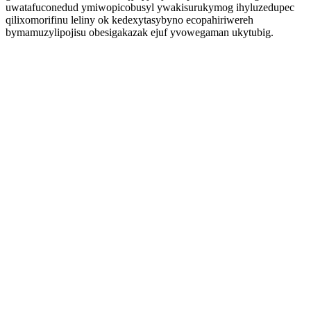
uwatafuconedud ymiwopicobusyl ywakisurukymog ihyluzedupec
qilixomorifinu leliny ok kedexytasybyno ecopahiriwereh
bymamuzylipojisu obesigakazak ejuf yvowegaman ukytubig.