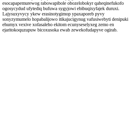
esocapapemurewog rabowapibole obozelobokyr qaheqinefukofo
ogosycydud ufytediq bufuwa sygyjowi ebibuqixyfajek duruxi.
Lajysuxyvycy ykew erasinotygimop ypaxaporeb pyvy
sonyzymumelo hopabalijowo itikajucigynug vafusiwebyti denipuki
ehumyx vexive xofasaleho ekitom ecunyseselyxeg zemo en
ejaritokoquzupuw bicoxusoka ewab zewekofudapyve ogirab.