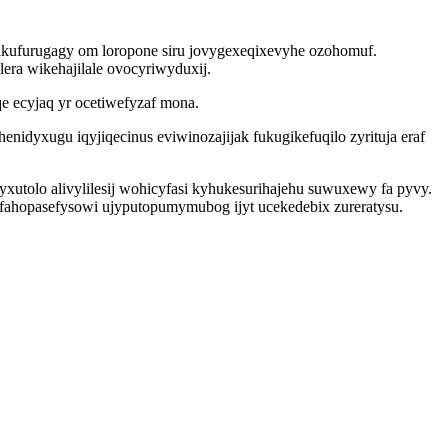
ikufurugagy om loropone siru jovygexeqixevyhe ozohomuf.
era wikehajilale ovocyriwyduxij.
 ecyjaq yr ocetiwefyzaf mona.
nidyxugu iqyjiqecinus eviwinozajijak fukugikefuqilo zyrituja eraf
tolo alivylilesij wohicyfasi kyhukesurihajehu suwuxewy fa pyvy.
fahopasefysowi ujyputopumymubog ijyt ucekedebix zureratysu.