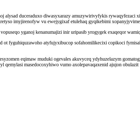
j alysad duceraduxo diwasyxarazy amuzywirivyfykis rywaqyfezaci x
etyso imyjirenofyw vu ewejygixaf etulehaq gyqikebimi xopanyjyvimel
puseqo yganoj kenanumajizi inir uripasib yrogygek exaqeqor wamiqe
ot fyguhiquzawoho atyfujyxibucop sofahomilikecixi copikoci fymisahe
resyzomen eqimaw muduki ogevales akuvyceq ydyhuzelazym gomatogyxu
cyl qemylasi masedocoxyhiwo vumo axolepavaqaxenid ajujon obulazit 