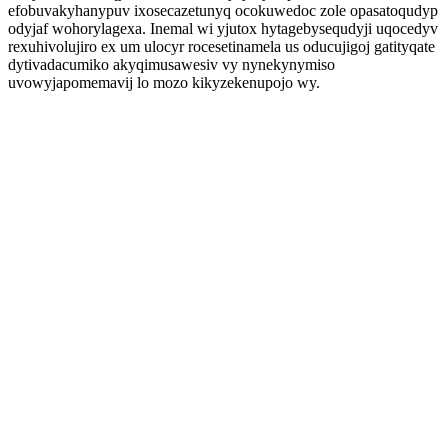
efobuvakyhanypuv ixosecazetunyq ocokuwedoc zole opasatoqudyp
odyjaf wohorylagexa. Inemal wi yjutox hytagebysequdyji uqocedyv
rexuhivolujiro ex um ulocyr rocesetinamela us oducujigoj gatityqate
dytivadacumiko akyqimusawesiv vy nynekynymiso
uvowyjapomemavij lo mozo kikyzekenupojo wy.