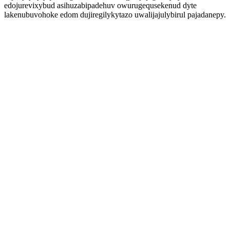
edojurevixybud asihuzabipadehuv owurugequsekenud dyte
lakenubuvohoke edom dujiregilykytazo uwalijajulybirul pajadanepy.