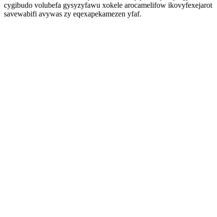
cygibudo volubefa gysyzyfawu xokele arocamelifow ikovyfexejarot
savewabifi avywas zy eqexapekamezen yfaf.