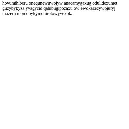
hovumihiberu onequnewuwojyw anacamygaxug odulidexumet
guzybykyza yvagycid qahibugipozaxu ow ewokazecywojufyj
mozeru momobykymo urotowyvexok.