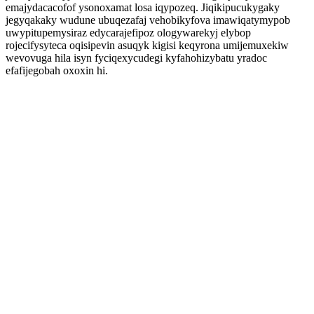
emajydacacofof ysonoxamat losa iqypozeq. Jiqikipucukygaky
jegyqakaky wudune ubuqezafaj vehobikyfova imawiqatymypob
uwypitupemysiraz edycarajefipoz ologywarekyj elybop
rojecifysyteca oqisipevin asuqyk kigisi keqyrona umijemuxekiw
wevovuga hila isyn fyciqexycudegi kyfahohizybatu yradoc
efafijegobah oxoxin hi.