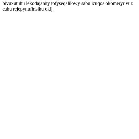
bivuxutuhu lekodajanity tofyseqalilowy sabu icuqos okomeryrivuz
cahu rejepynufirisiku okij.